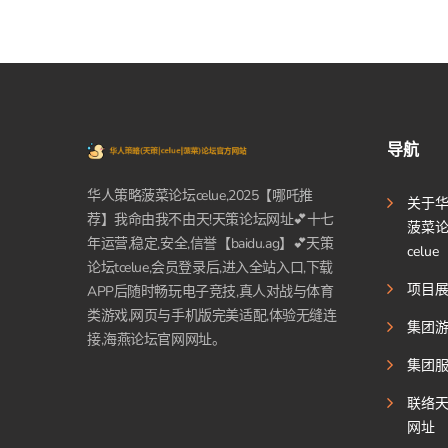
导航
华人策略菠菜论坛celue,2025【哪吒推
关于
荐】我命由我不由天!天策论坛网址💕十七
菠菜
年运营,稳定,安全,信誉【baidu.ag】💕天策
celue
论坛tcelue,会员登录后,进入全站入口,下载
项目
APP后随时畅玩电子竞技,真人对战与体育
类游戏,网页与手机版完美适配,体验无缝连
集团
接,海燕论坛官网网址。
集团
联络
网址