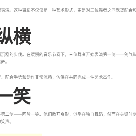
起表演。这种舞蹈不仅仅是一种艺术形式，更是对三位舞者之间默契配合
纵横
而沉稳的步伐。在缓慢的音乐节奏下，三位舞者开始表演第一剑——剑气
飞舞。
置、配合手势和动作非常流畅，仿佛在共同完成一件艺术杰作。
一笑
演第二剑——回眸一笑。他们散开身形，似乎在独自舞蹈，然而在关键时
的笑声。