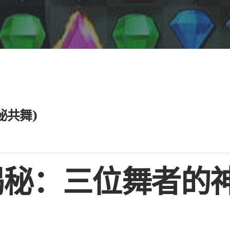
秘共舞)
揭秘：三位舞者的