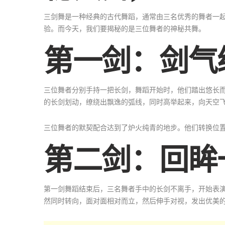
三剑舞是一种经典的古代舞蹈，通常由三名优秀的舞者一
验。而今天，我们要揭秘的是三位舞者的神秘共舞。
第一剑：剑气
三位舞者分别手持一把长剑，舞蹈开始时，他们踏出悠长
的长剑划动，缭绕出飘逸的弧线，同时高举起来，向天空
三位舞者的默契配合达到了炉火纯青的地步。他们转换位
第二剑：回眸
第一剑舞蹈结束后，三名舞者手中的长剑不离手，开始表
然同时转向，面对面相对而立，然后伸手对视，发出优美