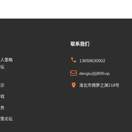
联系我们
华人策略
13659630002
论坛
denglu@j909.vip
展示
淮北市佣萝之渊218号
游戏
服务
天策论坛