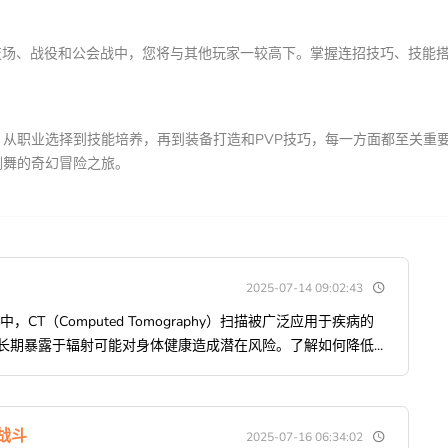
竞技场、战役和公会战中，您将与其他玩家一较高下。掌握连招技巧、技能
从职业选择到技能培养，再到装备打造和PVP技巧，每一方面都至关重
剑舞的奇幻冒险之旅。
2025-07-14 09:02:43
CT（Computed Tomography）扫描被广泛应用于疾病的
长期暴露于辐射可能对身体健康造成潜在风险。了解如何降低...
战斗
2025-07-16 06:34:02