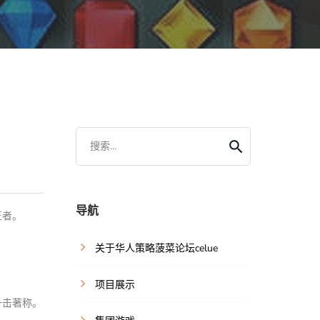
搜索...
导航
王者。
关于华人策略菠菜论坛celue
项目展示
一击著称。