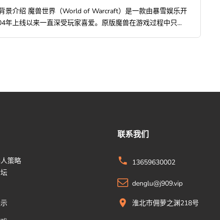
绍 魔兽世界（World of Warcraft）是一款由暴雪娱乐开
4年上线以来一直深受玩家喜爱。原版魔兽在游戏过程中只...
联系我们
华人策略
13659630002
论坛
denglu@j909.vip
展示
淮北市佣萝之渊218号