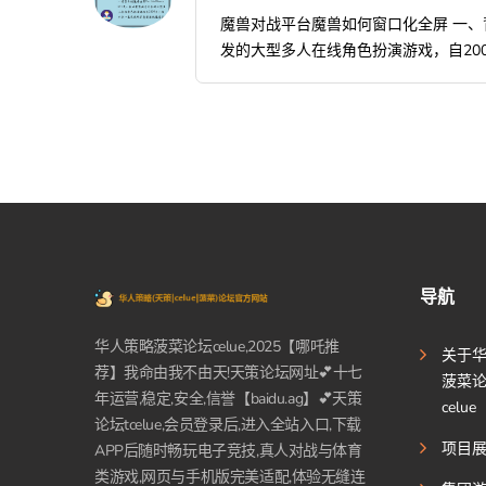
魔兽对战平台魔兽如何窗口化全屏 一、背景介
发的大型多人在线角色扮演游戏，自200
导航
华人策略菠菜论坛celue,2025【哪吒推
关于
荐】我命由我不由天!天策论坛网址💕十七
菠菜
年运营,稳定,安全,信誉【baidu.ag】💕天策
celue
论坛tcelue,会员登录后,进入全站入口,下载
项目
APP后随时畅玩电子竞技,真人对战与体育
类游戏,网页与手机版完美适配,体验无缝连