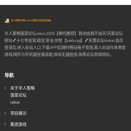
华人策略菠菜论坛celue,2025【哪吒推荐】我命由我不由天!天策论坛
网址💕十七年运营,稳定,安全,信誉【baidu.ag】💕天策论坛tcelue,会员
登录后,进入全站入口,下载APP后随时畅玩电子竞技,真人对战与体育类
游戏,网页与手机版完美适配,体验无缝连接,海燕论坛官网网址。
导航
关于华人策略
菠菜论坛
celue
项目展示
集团游戏