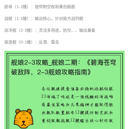
航母（1-2艘）：提供制空权和重创敌舰
战舰（1-2艘）：输出核心，针对敌方战列舰
巡洋舰（2-3艘）：灵活多用途，防空、、输出兼备
驱逐舰（0-1艘）：反潜、雷击