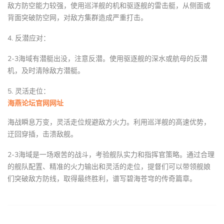
敌方防空能力较强，使用巡洋舰的机和驱逐舰的雷击艇，从侧面或
背面突破防空网，对敌方集群造成严重打击。
4. 反潜应对：
2-3海域有潜艇出没，注意反潜。使用驱逐舰的深水或航母的反潜
机，及时清除敌方潜艇。
5. 灵活走位：
海燕论坛官网网址
海战瞬息万变，灵活走位规避敌方火力。利用巡洋舰的高速优势，
迂回穿插，击溃敌舰。
2-3海域是一场艰苦的战斗，考验舰队实力和指挥官策略。通过合理
的舰队配置、精准的火力输出和灵活的走位，提督们可以带领舰娘
们突破敌方防线，取得最终胜利，谱写碧海苍穹的传奇篇章。