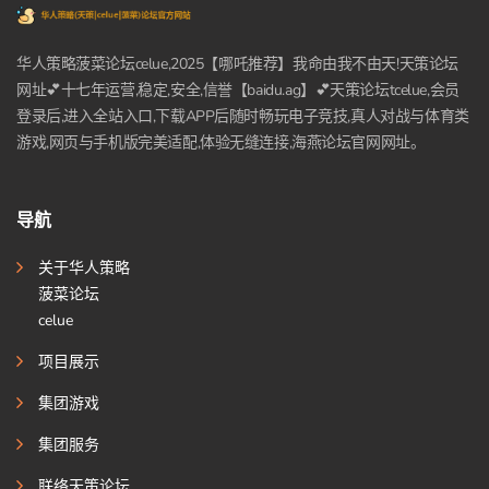
华人策略菠菜论坛celue,2025【哪吒推荐】我命由我不由天!天策论坛
网址💕十七年运营,稳定,安全,信誉【baidu.ag】💕天策论坛tcelue,会员
登录后,进入全站入口,下载APP后随时畅玩电子竞技,真人对战与体育类
游戏,网页与手机版完美适配,体验无缝连接,海燕论坛官网网址。
导航
关于华人策略
菠菜论坛
celue
项目展示
集团游戏
集团服务
联络天策论坛