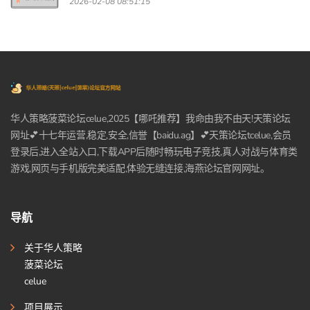
2026-02-08 08:51:15
华人策略菠菜论坛celue,2025【哪吒推荐】我命由我不由天!天策论坛
网址💕十七年运营,稳定,安全,信誉【baidu.ag】💕天策论坛tcelue,会员
登录后,进入全站入口,下载APP后随时畅玩电子竞技,真人对战与体育类
游戏,网页与手机版完美适配,体验无缝连接,海燕论坛官网网址。
导航
关于华人策略
菠菜论坛
celue
项目展示