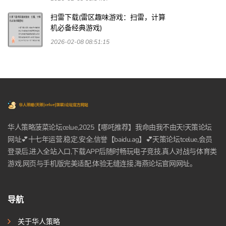
扫雷下载(雷区趣味游戏：扫雷，计算
机必备经典游戏)
2026-02-08 08:51:15
华人策略菠菜论坛celue,2025【哪吒推荐】我命由我不由天!天策论坛
网址💕十七年运营,稳定,安全,信誉【baidu.ag】💕天策论坛tcelue,会员
登录后,进入全站入口,下载APP后随时畅玩电子竞技,真人对战与体育类
游戏,网页与手机版完美适配,体验无缝连接,海燕论坛官网网址。
导航
关于华人策略